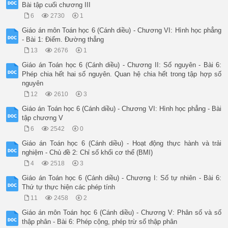
Bài tập cuối chương III
6
2730
1
Giáo án môn Toán học 6 (Cánh diều) - Chương VI: Hình học phẳng
- Bài 1: Điểm. Đường thẳng
13
2676
1
Giáo án Toán học 6 (Cánh diều) - Chương II: Số nguyên - Bài 6:
Phép chia hết hai số nguyên. Quan hệ chia hết trong tập hợp số
nguyên
12
2610
3
Giáo án Toán học 6 (Cánh diều) - Chương VI: Hình học phẳng - Bài
tập chương V
6
2542
0
Giáo án Toán học 6 (Cánh diều) - Hoạt động thực hành và trải
nghiệm - Chủ đề 2: Chỉ số khối cơ thể (BMI)
4
2518
3
Giáo án Toán học 6 (Cánh diều) - Chương I: Số tự nhiên - Bài 6:
Thứ tự thực hiện các phép tính
11
2458
2
Giáo án môn Toán học 6 (Cánh diều) - Chương V: Phân số và số
thập phân - Bài 6: Phép cộng, phép trừ số thập phân