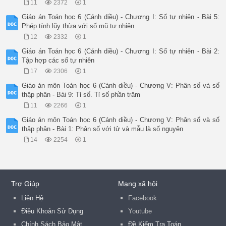
11
2372
1
Giáo án Toán học 6 (Cánh diều) - Chương I: Số tự nhiên - Bài 5:
Phép tính lũy thừa với số mũ tự nhiên
12
2332
1
Giáo án Toán học 6 (Cánh diều) - Chương I: Số tự nhiên - Bài 2:
Tập hợp các số tự nhiên
17
2306
1
Giáo án môn Toán học 6 (Cánh diều) - Chương V: Phân số và số
thập phân - Bài 9: Tỉ số. Tỉ số phần trăm
11
2266
1
Giáo án môn Toán học 6 (Cánh diều) - Chương V: Phân số và số
thập phân - Bài 1: Phân số với tử và mẫu là số nguyên
14
2254
1
Trợ Giúp
Mạng xã hội
Liên Hệ
Facebook
Điều Khoản Sử Dụng
Youtube
Chính Sách Bảo Mật
Đề Kiểm Tra Toán