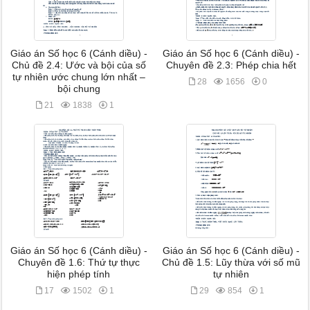
Giáo án Số học 6 (Cánh diều) -
Giáo án Số học 6 (Cánh diều) -
Chủ đề 2.4: Ước và bội của số
Chuyên đề 2.3: Phép chia hết
tự nhiên ước chung lớn nhất –
28
1656
0
bội chung
21
1838
1
Giáo án Số học 6 (Cánh diều) -
Giáo án Số học 6 (Cánh diều) -
Chuyên đề 1.6: Thứ tự thực
Chủ đề 1.5: Lũy thừa với số mũ
hiện phép tính
tự nhiên
17
1502
1
29
854
1