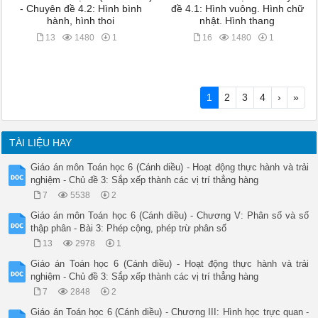
- Chuyên đề 4.2: Hình bình
đề 4.1: Hình vuông. Hình chữ
hành, hình thoi
nhật. Hình thang
13
1480
1
16
1480
1
1
2
3
4
›
»
TÀI LIỆU HAY
Giáo án môn Toán học 6 (Cánh diều) - Hoạt động thực hành và trải
nghiệm - Chủ đề 3: Sắp xếp thành các vị trí thẳng hàng
7
5538
2
Giáo án môn Toán học 6 (Cánh diều) - Chương V: Phân số và số
thập phân - Bài 3: Phép cộng, phép trừ phân số
13
2978
1
Giáo án Toán học 6 (Cánh diều) - Hoạt động thực hành và trải
nghiệm - Chủ đề 3: Sắp xếp thành các vị trí thẳng hàng
7
2848
2
Giáo án Toán học 6 (Cánh diều) - Chương III: Hình học trực quan -