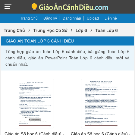
Trang Chủ
Đăng ký
Đăng nhập
Upload
Liên hệ
›
›
›
Trang Chủ
Trung Học Cơ Sở
Lớp 6
Toán Lớp 6
GIÁO ÁN TOÁN LỚP 6 CÁNH DIỀU
Tổng hợp giáo án Toán Lớp 6 cánh diều, bài giảng Toán Lớp 6
cánh diều, giáo án PowerPoint Toán Lớp 6 cánh diều mới và
chuẩn nhất.
Giáo án Số học 6 (Cánh diều) -
Giáo án Số học 6 (Cánh diều) -