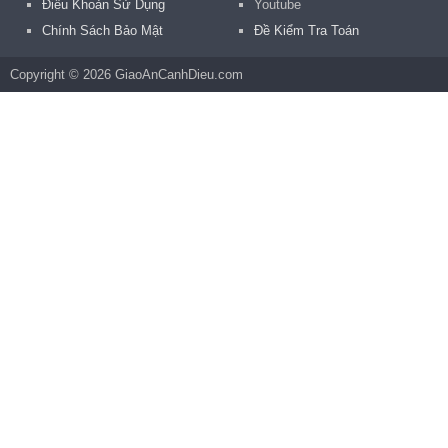
Điều Khoản Sử Dụng
Youtube
Chính Sách Bảo Mật
Đề Kiểm Tra Toán
Copyright © 2026 GiaoAnCanhDieu.com