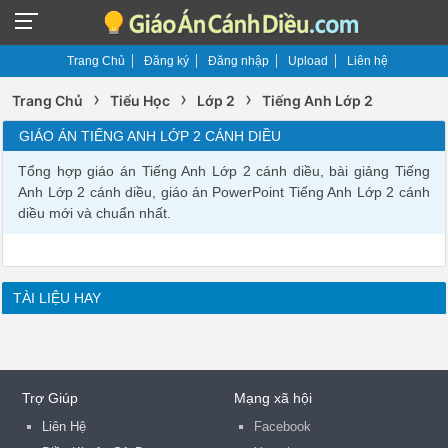
Trang Chủ
Đăng ký
Đăng nhập
Upload
Liên hệ
›
›
›
Trang Chủ
Tiểu Học
Lớp 2
Tiếng Anh Lớp 2
GIÁO ÁN TIẾNG ANH LỚP 2 CÁNH DIỀU
Tổng hợp giáo án Tiếng Anh Lớp 2 cánh diều, bài giảng Tiếng
Anh Lớp 2 cánh diều, giáo án PowerPoint Tiếng Anh Lớp 2 cánh
diều mới và chuẩn nhất.
TÀI LIỆU HAY
Trợ Giúp
Mạng xã hội
Liên Hệ
Facebook