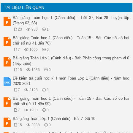
1. Giáo viên

- SGK, SGV, giáo án.

TÀI LIỆU LIÊN QUAN
- Tranh tình huống.

- Bộ đồ dùng môn Toán: Các thẻ hình vuông, hình tròn, hình ta
Bài giảng Toán học 1 (Cánh diều) - Tiết 37, Bài 28: Luyện tập
2. Học sinh

(Trang 62, 63)
- Sách giáo khoa, VBT Toán 1

23
930
1
- Bộ đồ dùng môn Toán.

III. TIẾN TRÌNH LÊN LỚP

Bài giảng Toán học 1 (Cánh diều) - Tuần 15 - Bài: Các số có hai
1. Ổn định tổ chức (1p)

chữ số (từ 41 đến 70)
Kiểm tra sĩ số lớp + Đồ dùng sách vở của HS

7
1600
0
2. Tiến trình bài dạy

TG

Bài giảng Toán Lớp 1 (Cánh diều) - Bài: Phép cộng trong phạm vi 6
Hoạt động của GV

(Tiếp theo)
Hoạt động của HS

15
1986
0
5’

A. Hoạt động khởi động

Đề kiểm tra cuối học kì I môn Toán Lớp 1 (Cánh diều) - Năm học
* Mục tiêu: 

2020-2021
Giúp HS tạo hứng thú khi bắt đầu tiết học.

7
2128
0
* Cách tiến hành:

- GV tổ chức cho HS xem tranh khởi động chia sẻ theo cặp đôi
Bài giảng Toán học 1 (Cánh diều) - Tuần 15 - Bài: Các số có hai
- HS xem tranh, chia sẻ theo cặp đôi

chữ số (từ 71 đến 99)
7’

7
1900
0
B. Hoạt đông hình thành kiến thức

* Mục tiêu 

Bài giảng Toán Lớp 1 (Cánh diều) - Bài 7: Số 10
- Nhận biết được hình vuông, hình tròn, hình tam giác, hình c
15
2038
0
* Cách tiến hành 

1. GV yêu cầu HS thực hiện các hoạt động sau:
