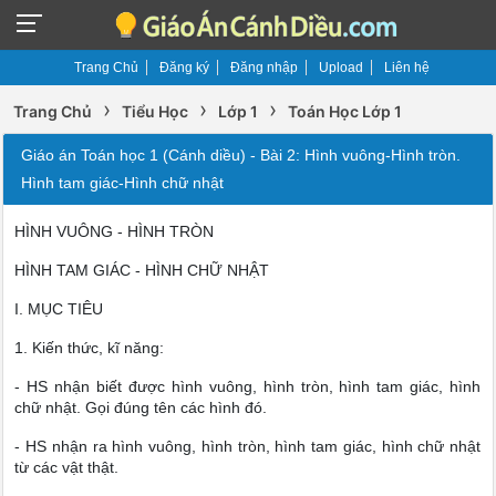
Trang Chủ
Đăng ký
Đăng nhập
Upload
Liên hệ
›
›
›
Trang Chủ
Tiểu Học
Lớp 1
Toán Học Lớp 1
Giáo án Toán học 1 (Cánh diều) - Bài 2: Hình vuông-Hình tròn.
Hình tam giác-Hình chữ nhật
HÌNH VUÔNG - HÌNH TRÒN
HÌNH TAM GIÁC - HÌNH CHỮ NHẬT
I. MỤC TIÊU
1. Kiến thức, kĩ năng:
- HS nhận biết được hình vuông, hình tròn, hình tam giác, hình
chữ nhật. Gọi đúng tên các hình đó.
- HS nhận ra hình vuông, hình tròn, hình tam giác, hình chữ nhật
từ các vật thật.