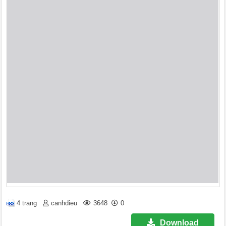
4 trang
canhdieu
3648
0
Download