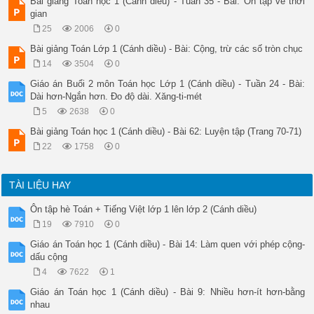
Bài giảng Toán học 1 (Cánh diều) - Tuần 35 - Bài: Ôn tập về thời
- GV yêu cầu HS lấy ra một nhóm các đồ vật có hình dạng và mà
gian
- GV hướng dần HS quan sát lần lượt từng tấm bìa hình vuông (
25
2006
0
- GV yêu cầu HS lấy ra một số hình vuông khác có trong bộ đồ 
- GV tổ chức cho HS thực hiện tương tự với hình tròn, hình ta
Bài giảng Toán Lớp 1 (Cánh diều) - Bài: Cộng, trừ các số tròn chục
2. HS thảo luận nhóm: 

14
3504
0
GV yêu cầu các nhóm thảo luận kể tên các đồ vật trong thực t
- HS lấy đồ vật như GV yêu cầu

Giáo án Buổi 2 môn Toán học Lớp 1 (Cánh diều) - Tuần 24 - Bài:
- HS quan sát và nói: “Hình vuông”.

Dài hơn-Ngắn hơn. Đo độ dài. Xăng-ti-mét
- HS lấy hình vuông và nói “Hình vuông”.

5
2638
0
- HS thực hiện

- HS hoạt động theo nhóm sau đó báo cáo

Bài giảng Toán học 1 (Cánh diều) - Bài 62: Luyện tập (Trang 70-71)
C. Hoạt động thực hành, luyện tập.

22
1758
0
* Mục tiêu 

- Nhận ra hình vuông, hình tròn, hình tam giác, hình chữ nhật
- Ghép được các hình đã biết thành hình mới.

TÀI LIỆU HAY
* Cách tiến hành 

5’

Ôn tập hè Toán + Tiếng Việt lớp 1 lên lớp 2 (Cánh diều)
Bài 1. HS thực hiện theo cặp:

19
7910
0
- GV yêu cầu HS xem hình vẽ và nói cho bạn nghe đồ vật nào có
- GV hướng dẫn HS cách nói đủ câu, cách nói cho bạn nghe và l
Giáo án Toán học 1 (Cánh diều) - Bài 14: Làm quen với phép cộng-
- HS hoạt đông theo cặp đôi thực hiện yêu cầu

dấu cộng
- Các cặp HS báo cáo kết quả trước lớp

4
7622
1
5’

Bài 2. HS thực hiện theo cặp:

Giáo án Toán học 1 (Cánh diều) - Bài 9: Nhiều hơn-ít hơn-bằng
- GV tổ chức HS quan sát hình vẽ, chỉ vào hình vẽ và nói: hì
nhau
- GV khuyến khích HS diễn đạt bằng ngôn ngữ của các em; rèn 