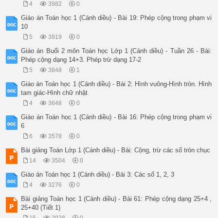
4
3982
0
- HS quan sát, thảo luận theo cặp

- HS chú ý thực hiện

Giáo án Toán học 1 (Cánh diều) - Bài 19: Phép cộng trong phạm vi
5’

10
Bài 3. HS thực hiện theo nhóm:

5
3919
0
- GV yêu cầu các nhóm HS suy nghĩ, sử dụng các hình vuông, h
- GV yêu cầu HS chia sẻ với bạn hình mới ghép được và ý tưởng
Giáo án Buổi 2 môn Toán học Lớp 1 (Cánh diều) - Tuần 26 - Bài:
- HS hoạt động nhóm làm bài tập

Phép cộng dạng 14+3. Phép trừ dạng 17-2
- HS chia sẻ với các bạn

5
3848
1
5’

D. Hoạt động vận dụng

Giáo án Toán học 1 (Cánh diều) - Bài 2: Hình vuông-Hình tròn. Hình
* Mục tiêu 

tam giác-Hình chữ nhật
- HS vận dụng nhận ra hình vuông, hình tròn, hình tam giác, h
4
3648
0
* Cách tiến hành 

- GV yêu cầu HS quan sát xung quanh lớp học, chỉ ra các đồ vậ
Giáo án Toán học 1 (Cánh diều) - Bài 16: Phép cộng trong phạm vi
- HS quan sát và trả lời

6
2’

6
3578
0
E. Củng cố, dặn dò

- Bài học hôm nay, em biết thêm được điều gì?

Bài giảng Toán Lớp 1 (Cánh diều) - Bài: Cộng, trừ các số tròn chục
- Từ ngữ toán học nào em cần chú ý?

14
3504
0
Giáo án Toán học 1 (Cánh diều) - Bài 3: Các số 1, 2, 3
4
3276
0
Bài giảng Toán học 1 (Cánh diều) - Bài 61: Phép cộng dạng 25+4 ,
25+40 (Tiết 1)