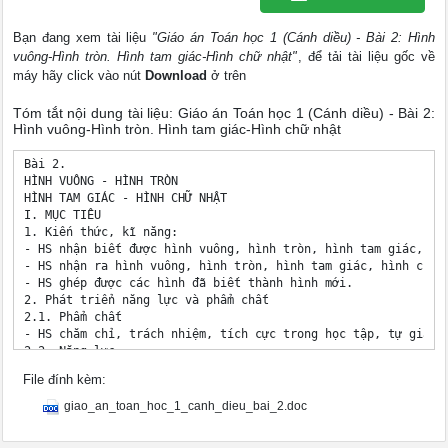
Bạn đang xem tài liệu
"Giáo án Toán học 1 (Cánh diều) - Bài 2: Hình
vuông-Hình tròn. Hình tam giác-Hình chữ nhật"
, để tải tài liệu gốc về
máy hãy click vào nút
Download
ở trên
Tóm tắt nội dung tài liệu: Giáo án Toán học 1 (Cánh diều) - Bài 2:
Hình vuông-Hình tròn. Hình tam giác-Hình chữ nhật
Bài 2. 	

HÌNH VUÔNG - HÌNH TRÒN

HÌNH TAM GIÁC - HÌNH CHỮ NHẬT

I. MỤC TIÊU 

1. Kiến thức, kĩ năng:

- HS nhận biết được hình vuông, hình tròn, hình tam giác, hìn
- HS nhận ra hình vuông, hình tròn, hình tam giác, hình chữ n
- HS ghép được các hình đã biết thành hình mới.

2. Phát triển năng lực và phẩm chất

2.1. Phẩm chất 

- HS chăm chỉ, trách nhiệm, tích cực trong học tập, tự giác 
2.2. Năng lực 

- HS biết quan sát, nhận dạng và phân loại hình (NL mô hình h
File đính kèm:
- HS biết lắp ghép tạo hình mới từ các hình đã học (NL sử dụn
- HS trình bày được ý tưởng, đặt câu hỏi và trả lời về các hì
giao_an_toan_hoc_1_canh_dieu_bai_2.doc
3. Vận dụng được kiến thức, kĩ năng được hình thành trong bài
II. CHUẨN BỊ
