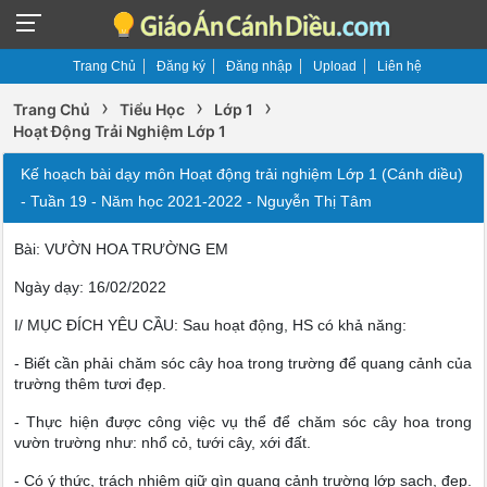
Trang Chủ
Đăng ký
Đăng nhập
Upload
Liên hệ
›
›
›
Trang Chủ
Tiểu Học
Lớp 1
Hoạt Động Trải Nghiệm Lớp 1
Kế hoạch bài dạy môn Hoạt động trải nghiệm Lớp 1 (Cánh diều)
- Tuần 19 - Năm học 2021-2022 - Nguyễn Thị Tâm
Bài: VƯỜN HOA TRƯỜNG EM
Ngày dạy: 16/02/2022
I/ MỤC ĐÍCH YÊU CẦU: Sau hoạt động, HS có khả năng:
- Biết cần phải chăm sóc cây hoa trong trường để quang cảnh của
trường thêm tươi đẹp.
- Thực hiện được công việc vụ thể để chăm sóc cây hoa trong
vườn trường như: nhổ cỏ, tưới cây, xới đất.
- Có ý thức, trách nhiệm giữ gìn quang cảnh trường lớp sạch, đẹp.