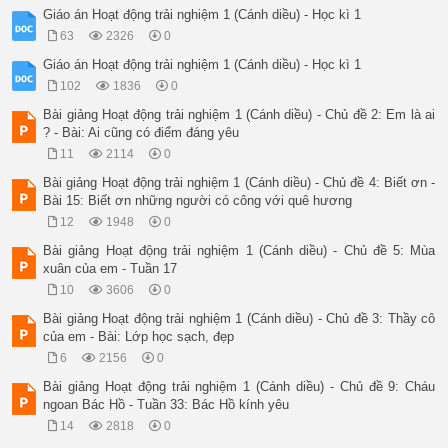
c. Kết luận: Để cây, hoa phát triển tươi tốt mỗi người cần th
Giáo án Hoạt động trải nghiệm 1 (Cánh diều) - Học kì 1
- HS đi thăm vườn hoa trong trường và trao đổi, thảo luận với
63
2326
0
- HS lắng nghe

- Thảo luận, phân công kế hoạch chăm sóc vườn hoa.

Giáo án Hoạt động trải nghiệm 1 (Cánh diều) - Học kì 1
- Chuẩn bị đồ dùng, dụng cụ để chăm sóc cây, hoa.

102
1836
0
- Thực hiện các việc chăm sóc cây, hoa.

- Tự đánh giá kết quả của việc chăm sóc cây, hoa của bản thân
Bài giảng Hoạt động trải nghiệm 1 (Cánh diều) - Chủ đề 2: Em là ai
- Chia sẻ về cảm xúc của em sau buổi thực hành chăm sóc cây, 
? - Bài: Ai cũng có điểm đáng yêu
HS lắng nghe

11
2114
0
IV. ĐIỀU CHỈNH SAU TIẾT DẠY:

 KẾ HOẠCH BÀI DẠY Tuần 19 

Bài giảng Hoạt động trải nghiệm 1 (Cánh diều) - Chủ đề 4: Biết ơn -
MÔN: HOẠT ĐỘNG TRẢI NGHIỆM

Bài 15: Biết ơn những người có công với quê hương
BÀI : EM THÍCH TRÒ CHƠI DÂN GIAN NÀO NHẤT?

12
1948
0
Ngày: - 01 - 2021

I/ MỤC ĐÍCH YÊU CẦU: Sau hoạt động, HS có khả năng:

Bài giảng Hoạt động trải nghiệm 1 (Cánh diều) - Chủ đề 5: Mùa
- Biết chia sẻ cảm xúc sau khi chơi các trò chơi dân gian.

xuân của em - Tuần 17
- Muốn được thường xuyên chơi các trò chơi dân gian.

10
3606
0
- HS nhận thấy được những ưu điểm và nhược điểm trong tuần v
Nắm được những việc làm của tuần tới của mình và của lớp.

Bài giảng Hoạt động trải nghiệm 1 (Cánh diều) - Chủ đề 3: Thầy cô
II/ ĐỒ DÙNG DẠY HỌC:

của em - Bài: Lớp học sạch, đẹp
- Bài hát, Trò chơi 

6
2156
0
III/ CÁC HOẠT ĐỘNG DẠY HỌC: 

HOẠT ĐỘNG CỦA GIÁO VIÊN

Bài giảng Hoạt động trải nghiệm 1 (Cánh diều) - Chủ đề 9: Cháu
HOẠT ĐỘNG CỦA HỌC SINH

ngoan Bác Hồ - Tuần 33: Bác Hồ kính yêu
1/ Ổn định 

14
2818
0
- GV hướng dẫn HS hoạt động nhóm 
