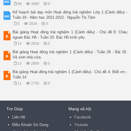
88
3080
0
HS chú ý nghe cô nói, bổ sung hoặc đề xuất ý kiến, nêu thắc m
Các tổ thực hiện theo kế hoạch GVCN Lớp đề ra .

Kế hoạch bài dạy môn Hoạt động trải nghiệm Lớp 1 (Cánh diều) -
 Ngày tháng năm 2021

Tuần 19 - Năm học 2021-2022 - Nguyễn Thị Tâm
 TTTCM GIÁO VIÊN

5
2824
0
Bài giảng Hoạt động trải nghiệm 1 (Cánh diều) - Chủ đề 9: Cháu
ngoan Bác Hồ - Tuần 33: Bác Hồ kính yêu
14
2818
0
Bài giảng Hoạt động trải nghiệm 1 (Cánh diều) - Tuần 26 - Bài 26:
Vệ sinh nhà cửa
13
2806
0
Bài giảng Hoạt động trải nghiệm 1 (Cánh diều) - Chủ đề 4: Biết ơn -
Tuần 14
11
2756
0
Trợ Giúp
Mạng xã hội
Liên Hệ
Facebook
Điều Khoản Sử Dụng
Youtube