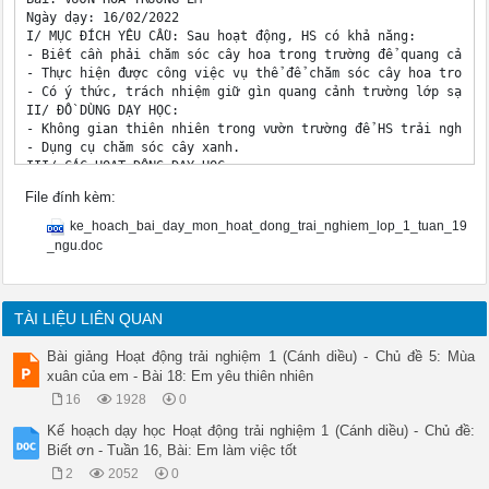
Ngày dạy: 16/02/2022

I/ MỤC ĐÍCH YÊU CẦU: Sau hoạt động, HS có khả năng:

- Biết cần phải chăm sóc cây hoa trong trường để quang cảnh c
- Thực hiện được công việc vụ thể để chăm sóc cây hoa trong v
- Có ý thức, trách nhiệm giữ gìn quang cảnh trường lớp sạch, 
II/ ĐỒ DÙNG DẠY HỌC:

- Không gian thiên nhiên trong vườn trường để HS trải nghiệm

- Dụng cụ chăm sóc cây xanh.

III/ CÁC HOẠT ĐỘNG DẠY HỌC: 

HOẠT ĐỘNG CỦA GIÁO VIÊN

File đính kèm:
HOẠT ĐỘNG CỦA HỌC SINH

GC

ke_hoach_bai_day_mon_hoat_dong_trai_nghiem_lop_1_tuan_19
Hoạt động 1: Cùng đi thăm vườn hoa

_ngu.doc
a. Mục tiêu: HS hiểu để quang cảnh trường học trở nên tươi đẹ
- Yêu thiên nhiên, cố ý thức, trách nhiệm giữ gìn quang cảnh 
b. Cách tiến hành

GV tổ chức cho HS đi thăm vườn hoa trong trường và trao đổi, 
TÀI LIỆU LIÊN QUAN
- Trong vườn có những loài hoa gì?

- Mọi người trồng hoa để làm gì?

Bài giảng Hoạt động trải nghiệm 1 (Cánh diều) - Chủ đề 5: Mùa
- Để cây hoa tươi tốt chúng ta cần làm gì?

xuân của em - Bài 18: Em yêu thiên nhiên
c. Kết luận: Để quang cảnh trường học trở nên tươi đẹp hơn t
16
1928
0
Hoạt động 2: Chăm sóc vườn hoa

a. Mục tiêu: HS thực hiện được một số công việc cụ thể để ch
Kế hoạch dạy học Hoạt động trải nghiệm 1 (Cánh diều) - Chủ đề:
b. Cách tiến hành

Biết ơn - Tuần 16, Bài: Em làm việc tốt
GV tổ chức cho HS:

2
2052
0
- Thảo luận, phân công kế hoạch chăm sóc vườn hoa.
