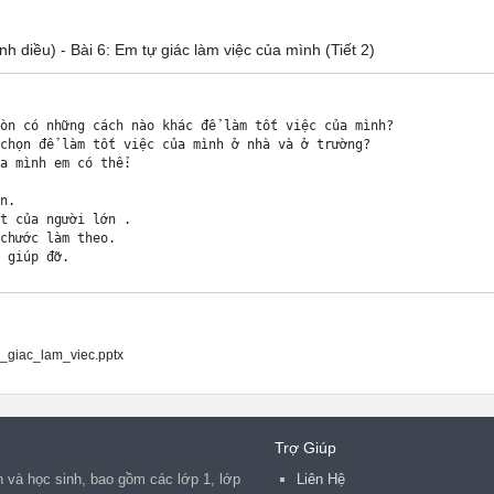
h diều) - Bài 6: Em tự giác làm việc của mình (Tiết 2)
òn có những cách nào khác để làm tốt việc của mình? 

chọn để làm tốt việc của mình ở nhà và ở trường? 

a mình em có thể: 

n. 

t của người lớn . 

chước làm theo. 

 giúp đỡ. 

c em đã tự giác làm? 

hi tự giác làm việc của mình? 

giac_lam_viec.pptx
Trợ Giúp
 và hoa ở sân trường . 

 và học sinh, bao gồm các lớp 1, lớp
Liên Hệ