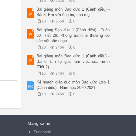
15
2628
0
Bài giảng môn Đạo đức 1 (Cánh diều) -
Bài 8: Em với ông bà, cha mẹ
13
2558
0
Bài giảng Đạo đức 1 (Cánh diều) - Tuần
30, Tiết 29: Phòng tránh bị thương do
các vật sắc nhọn
20
2466
0
Bài giảng môn Đạo đức 1 (Cánh diều) -
Bài 6: Em tự giác làm việc của mình
(Tiết 2)
15
2464
0
Kế hoạch giáo dục môn Đạo đức Lớp 1
(Cánh diều) - Năm học 2020-2021
10
2456
0
Mạng xã hội
Facebook