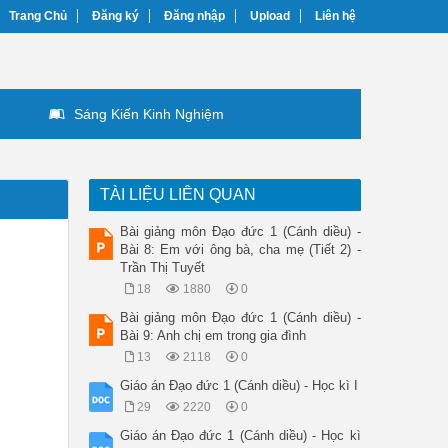
Trang Chủ
Đăng ký
Đăng nhập
Upload
Liên hệ
Sáng Kiến Kinh Nghiệm
TÀI LIỆU LIÊN QUAN
Bài giảng môn Đạo đức 1 (Cánh diều) -
Bài 8: Em với ông bà, cha mẹ (Tiết 2) -
Trần Thị Tuyết
18
1880
0
Bài giảng môn Đạo đức 1 (Cánh diều) -
Bài 9: Anh chị em trong gia đình
13
2118
0
Giáo án Đạo đức 1 (Cánh diều) - Học kì I
29
2220
0
Giáo án Đạo đức 1 (Cánh diều) - Học kì