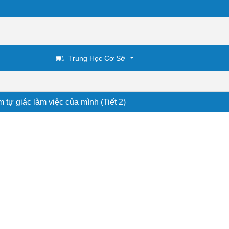
Trung Học Cơ Sở
 tự giác làm việc của mình (Tiết 2)