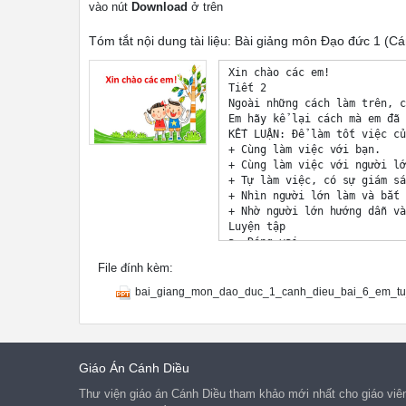
vào nút
Download
ở trên
Tóm tắt nội dung tài liệu: Bài giảng môn Đạo đức 1 (Cán
Xin chào các em! 

Tiết 2 

Ngoài những cách làm trên, c
Em hãy kể lại cách mà em đã 
KẾT LUẬN: Để làm tốt việc củ
+ Cùng làm việc với bạn. 

+ Cùng làm việc với người lớ
+ Tự làm việc, có sự giám sá
+ Nhìn người lớn làm và bắt 
+ Nhờ người lớn hướng dẫn và
Luyện tập 

a. Đóng vai 

Tự liên hệ 

File đính kèm:
 - Kể cho bạn nghe những việ
 - Em cảm giác như thế nào k
bai_giang_mon_dao_duc_1_canh_dieu_bai_6_em_tu_
Thực hành những việc sau 

校园 

安全 

Thư giãn 

Vận dụng 

Giáo Án Cánh Diều
 - Cùng các bạn chăm sóc cây
Thư viện giáo án Cánh Diều tham khảo mới nhất cho giáo viên
Củng cố 
