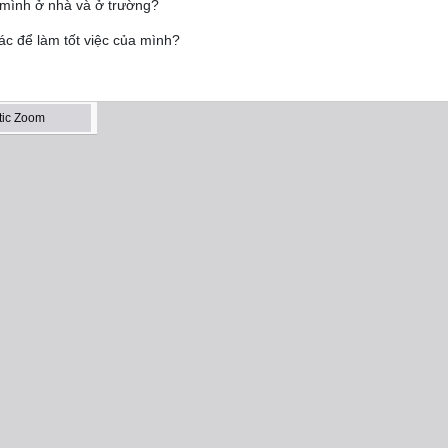
 mình ở nhà và ở trường?
c để làm tốt việc của mình?