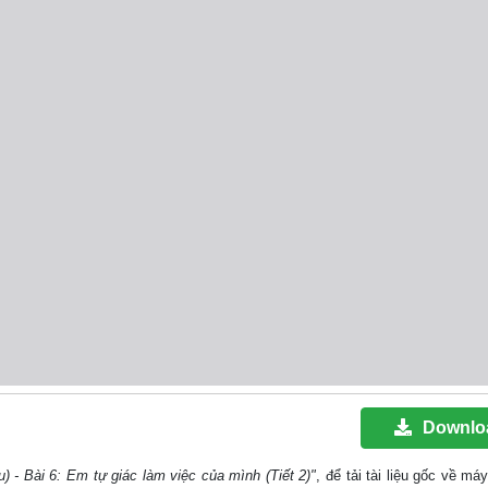
Downlo
) - Bài 6: Em tự giác làm việc của mình (Tiết 2)"
, để tải tài liệu gốc về má