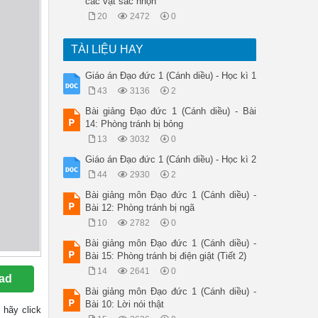
các vật sắc nhọn
20
2472
0
TÀI LIỆU HAY
Giáo án Đạo đức 1 (Cánh diều) - Học kì 1
43
3136
2
Bài giảng Đạo đức 1 (Cánh diều) - Bài
14: Phòng tránh bị bỏng
13
3032
0
Giáo án Đạo đức 1 (Cánh diều) - Học kì 2
44
2930
2
Bài giảng môn Đạo đức 1 (Cánh diều) -
Bài 12: Phòng tránh bị ngã
10
2782
0
Bài giảng môn Đạo đức 1 (Cánh diều) -
Bài 15: Phòng tránh bị điện giật (Tiết 2)
14
2641
0
ad
Bài giảng môn Đạo đức 1 (Cánh diều) -
Bài 10: Lời nói thật
y hãy click