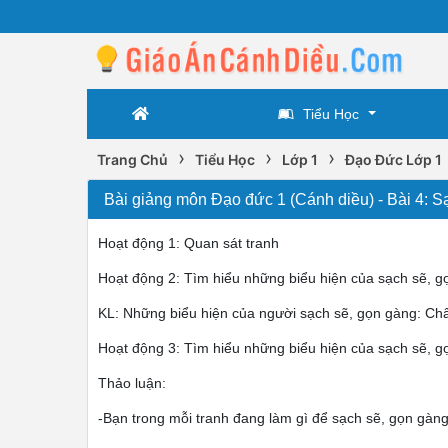
Tiểu Học
›
›
›
Trang Chủ
Tiểu Học
Lớp 1
Đạo Đức Lớp 1
Bài giảng môn Đạo đức 1 (Cánh diều) - Bài 4: S
Hoạt động 1: Quan sát tranh
Hoạt động 2: Tìm hiểu những biểu hiện của sạch sẽ, g
KL: Những biểu hiện của người sạch sẽ, gọn gàng: Chân
Hoạt động 3: Tìm hiểu những biểu hiện của sạch sẽ, g
Thảo luận:
-Bạn trong mỗi tranh đang làm gì để sạch sẽ, gọn gàn