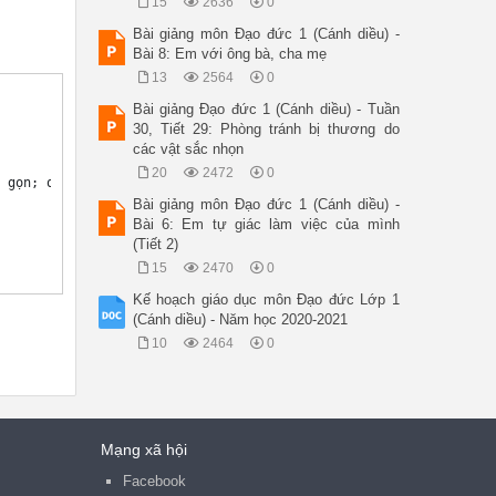
15
2636
0
Bài giảng môn Đạo đức 1 (Cánh diều) -
Bài 8: Em với ông bà, cha mẹ
13
2564
0
Bài giảng Đạo đức 1 (Cánh diều) - Tuần
30, Tiết 29: Phòng tránh bị thương do
các vật sắc nhọn
20
2472
0
 gọn; quần áo chỉnh tề, sạch sẽ. 

Bài giảng môn Đạo đức 1 (Cánh diều) -
Bài 6: Em tự giác làm việc của mình
(Tiết 2)
15
2470
0
Kế hoạch giáo dục môn Đạo đức Lớp 1
(Cánh diều) - Năm học 2020-2021
10
2464
0
Mạng xã hội
Facebook