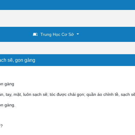
Trung Học Cơ Sở
ạch sẽ, gọn gàng
ọn gàng
, tay, mặt, luôn sạch sẽ; tóc được chải gọn; quần áo chỉnh tề, sạch sẽ
ọn gàng.
g?