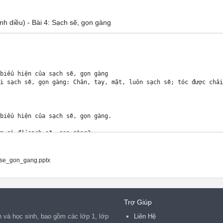
nh diều) - Bài 4: Sạch sẽ, gọn gàng
biểu hiện của sạch sẽ, gọn gàng 

i sạch sẽ, gọn gàng: Chân, tay, mặt, luôn sạch sẽ; tóc được chải
biểu hiện của sạch sẽ, gọn gàng. 

m gì để sạch sẽ, gọn gàng? 

 thực hiện vào lúc nào? 

ì? 

ạch sẽ gọn gàng? 

se_gon_gang.pptx
ng sạch sẽ? 

Trợ Giúp
 và học sinh, bao gồm các lớp 1, lớp
Liên Hệ