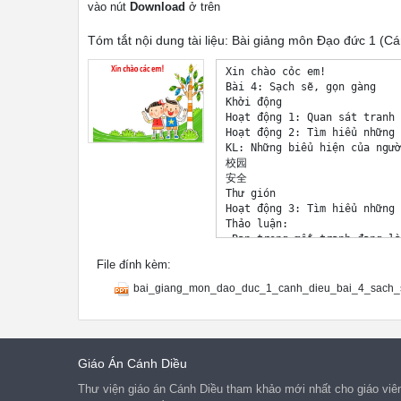
vào nút
Download
ở trên
Tóm tắt nội dung tài liệu: Bài giảng môn Đạo đức 1 (Cá
Xin chào cỏc em! 

Bài 4: Sạch sẽ, gọn gàng 

Khởi động 

Hoạt động 1: Quan sát tranh 

Hoạt động 2: Tìm hiểu những 
KL: Những biểu hiện của ngườ
校园 

安全 

Thư gión 

Hoạt động 3: Tìm hiểu những 
Thảo luận: 

-Bạn trong mỗi tranh đang là
-Những việc làm đó nên đưược
File đính kèm:
- Những việc đó có lợi ích g
Nêu những việc làm để luôn s
bai_giang_mon_dao_duc_1_canh_dieu_bai_4_sach_
Nêu những lợi ích của gọn gà
Liờn hệ 

Củng cố 

Dặn dũ 

Tạm biệt và 

Giáo Án Cánh Diều
hẹn gặp lại! 

Thư viện giáo án Cánh Diều tham khảo mới nhất cho giáo viên
Tiết 2Luyện tập 
