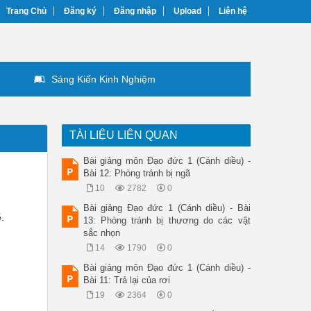
Trang Chủ
Đăng ký
Đăng nhập
Upload
Liên hệ
Sáng Kiến Kinh Nghiệm
TÀI LIỆU LIÊN QUAN
Bài giảng môn Đạo đức 1 (Cánh diều) -
Bài 12: Phòng tránh bị ngã
10
2782
0
Bài giảng Đạo đức 1 (Cánh diều) - Bài
.
13: Phòng tránh bị thương do các vật
sắc nhọn
14
1790
0
Bài giảng môn Đạo đức 1 (Cánh diều) -
Bài 11: Trả lại của rơi
19
2364
0