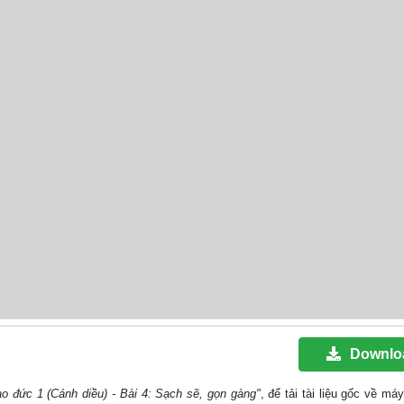
Downlo
o đức 1 (Cánh diều) - Bài 4: Sạch sẽ, gọn gàng"
, để tải tài liệu gốc về má