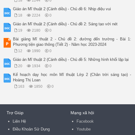
18
2244
0
Giáo án Mĩ thuật 2 (Cánh diều) - Chủ đề 6: Nhịp điệu vui
18
2224
0
Giáo án Mĩ thuật 2 (Cánh diều) - Chủ đề 2: Sáng tạo với nét
19
2180
0
Bài giảng Mĩ thuật 2 - Chủ đề 2: đường đến trường - Bài 1:
Phương tiện giao thông (Tiết 2) - Năm học 2023-2024
12
1990
0
Giáo án Mĩ thuật 2 (Cánh diều) - Chủ đề 5: Những hình khối lặp lại
20
1934
0
Kế hoạch dạy học môn Mĩ thuật Lớp 2 (Chân trời sáng tạo) -
Hoàng Thị Loan
163
1850
0
Trợ Giúp
Mạng xã hội
Liên Hệ
Facebook
Điều Khoản Sử Dụng
Youtube