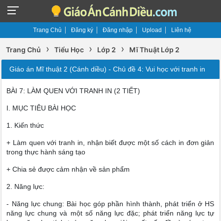
Trang Chủ
Đăng ký
Đăng nhập
Upload
Liên hệ
›
›
›
Trang Chủ
Tiểu Học
Lớp 2
Mĩ Thuật Lớp 2
Giáo án Mĩ thuật 2 (Cánh diều) - Chủ đề 4: Vui học với tranh in
BÀI 7: LÀM QUEN VỚI TRANH IN (2 TIẾT)
I. MỤC TIÊU BÀI HỌC
1. Kiến thức
+ Làm quen với tranh in, nhận biết được một số cách in đơn giản
trong thực hành sáng tạo
+ Chia sẻ được cảm nhận về sản phẩm
2. Năng lực:
- Năng lực chung: Bài học góp phần hình thành, phát triển ở HS
năng lực chung và một số năng lực đặc; phát triển năng lực tự