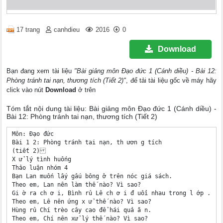
17 trang
canhdieu
2016
0
Download
Bạn đang xem tài liệu
"Bài giảng môn Đạo đức 1 (Cánh diều) - Bài 12:
Phòng tránh tai nạn, thương tích (Tiết 2)"
, để tải tài liệu gốc về máy hãy
click vào nút
Download
ở trên
Tóm tắt nội dung tài liệu: Bài giảng môn Đạo đức 1 (Cánh diều) -
Bài 12: Phòng tránh tai nạn, thương tích (Tiết 2)
Môn: Đạo đức 

Bài 1 2: Phòng tránh tai nạn, th ươn g tích 

(tiết 2) 

X ử lý tình huống 

Thảo luận nhóm 4 

Bạn Lan muốn lấy gấu bông ở trên nóc giá sách. 

Theo em, Lan nên làm thế nào? Vì sao? 

Gi ờ ra ch ơ i, Bình rủ Lê ch ơ i đ uổi nhau trong l ớp . 

Theo em, Lê nên ứng x ử thế nào? Vì sao? 

Hùng rủ Chí trèo cây cao để hái quả ă n. 

Theo em, Chí nên xử lý thế nào? Vì sao? 
