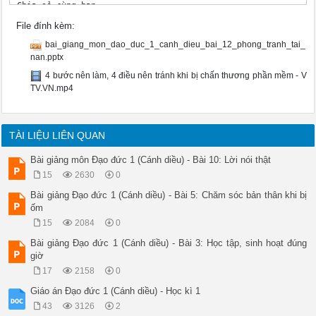
Chia sẻ cùng bạn 

? Nếu em có vết th ươn g kín, bị s ư ng tấy do bị ngã, em có 
File đính kèm:
TH Ự C HÀNH 

THEO NHÓM ĐÔI 

bai_giang_mon_dao_duc_1_canh_dieu_bai_12_phong_tranh_tai_
VẬN DỤNG 

nan.pptx
Lời khuyên 

4 bước nên làm, 4 điều nên tránh khi bị chấn thương phần mềm - V
Em nên th ực hiện nh ững cách cần thiết để bảo vệ bản thân, p
TV.VN.mp4
Dặn dò 

Tạm biệt và 

TÀI LIỆU LIÊN QUAN
Bài giảng môn Đạo đức 1 (Cánh diều) - Bài 10: Lời nói thật
15
2630
0
Bài giảng Đạo đức 1 (Cánh diều) - Bài 5: Chăm sóc bản thân khi bị
ốm
15
2084
0
Bài giảng Đạo đức 1 (Cánh diều) - Bài 3: Học tập, sinh hoạt đúng
giờ
17
2158
0
Giáo án Đạo đức 1 (Cánh diều) - Học kì 1
43
3126
2