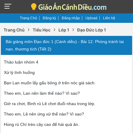
Trang Chủ
Đăng ký
Đăng nhập
Upload
Liên hệ
›
›
›
Trang Chủ
Tiểu Học
Lớp 1
Đạo Đức Lớp 1
Bài giảng môn Đạo đức 1 (Cánh diều) - Bài 12: Phòng tránh tai
nạn, thương tích (Tiết 2)
Thảo luận nhóm 4
Xử lý tình huống
Bạn Lan muốn lấy gấu bông ở trên nóc giá sách.
Theo em, Lan nên làm thế nào? Vì sao?
Giờ ra chơi, Bình rủ Lê chơi đuổi nhau trong lớp.
Theo em, Lê nên ứng xử thế nào? Vì sao?
Hùng rủ Chí trèo cây cao để hái quả ăn.