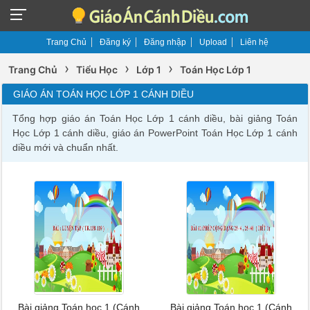
Trang Chủ
Đăng ký
Đăng nhập
Upload
Liên hệ
›
›
›
Trang Chủ
Tiểu Học
Lớp 1
Toán Học Lớp 1
GIÁO ÁN TOÁN HỌC LỚP 1 CÁNH DIỀU
Tổng hợp giáo án Toán Học Lớp 1 cánh diều, bài giảng Toán
Học Lớp 1 cánh diều, giáo án PowerPoint Toán Học Lớp 1 cánh
diều mới và chuẩn nhất.
Bài giảng Toán học 1 (Cánh
Bài giảng Toán học 1 (Cánh